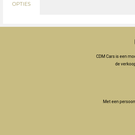
OPTIES
CDM Cars is een mod
de verkoo
Met een persoonli