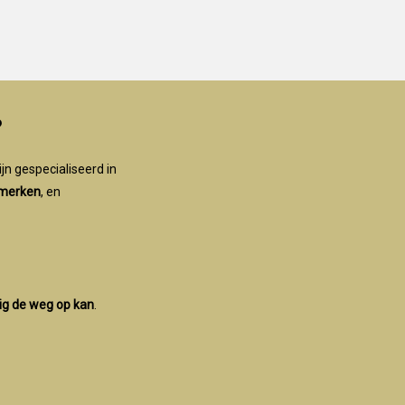
?
ijn gespecialiseerd in
 merken
, en
lig de weg op kan
.