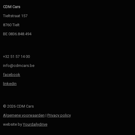
CDM Cars
Tieltstraat 157
8760 Tielt
BE 0836.848.494
+32 51 57 14 00
info@cdmcars.be
facebook
linkedin
© 2026 CDM Cars
Algemene voorwaarden
|
Privacy policy
website by
Yourdailydrive